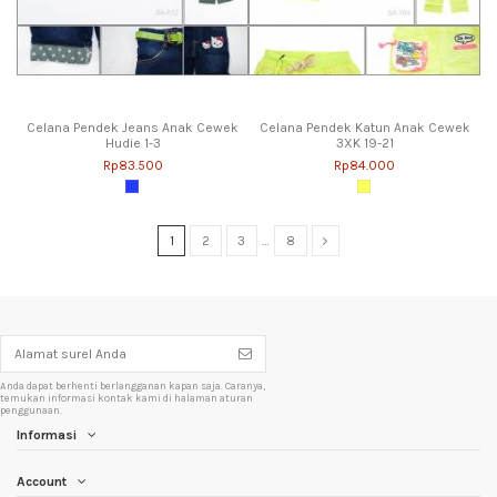
Celana Pendek Jeans Anak Cewek
Celana Pendek Katun Anak Cewek
Hudie 1-3
3XK 19-21
Rp83.500
Rp84.000
1
2
3
…
8
Anda dapat berhenti berlangganan kapan saja. Caranya,
temukan informasi kontak kami di halaman aturan
penggunaan.
Informasi
Account