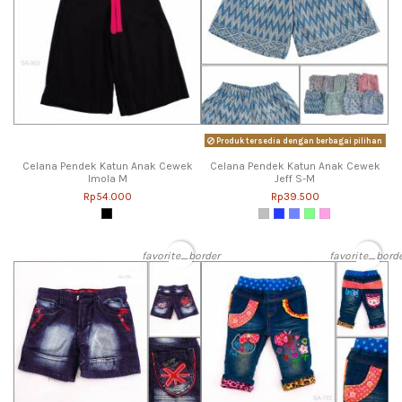
Produk tersedia dengan berbagai pilihan
Celana Pendek Katun Anak Cewek
Celana Pendek Katun Anak Cewek
Imola M
Jeff S-M
Rp54.000
Rp39.500
favorite_border
favorite_bord