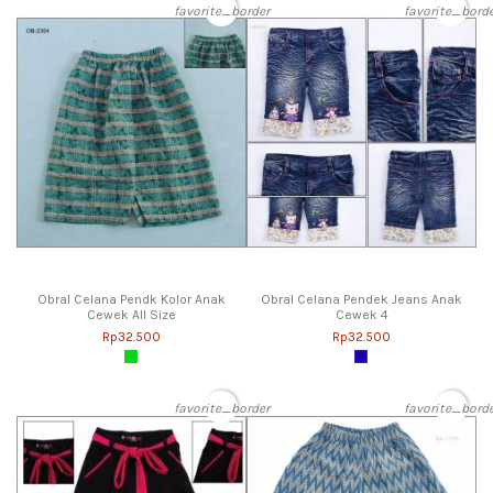
favorite_border
favorite_bord
Obral Celana Pendk Kolor Anak
Obral Celana Pendek Jeans Anak
Cewek All Size
Cewek 4
Rp32.500
Rp32.500
favorite_border
favorite_bord