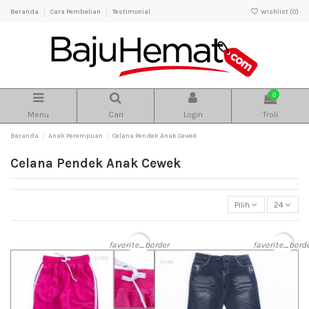
Beranda
Cara Pembelian
Testimonial
Wishlist (
0
)
0
Menu
Cari
Login
Troli
Beranda
Anak Perempuan
Celana Pendek Anak Cewek
Celana Pendek Anak Cewek
Pilih
24
favorite_border
favorite_bord