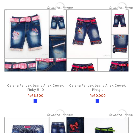
favorite_border
favorite_bord
Celana Pendek Jeans Anak Cewek
Celana Pendek Jeans Anak Cewek
Pinky 8-10
Pinky L
Rp76.500
Rp70.000
favorite_border
favorite_bord