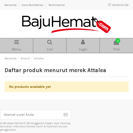
Beranda
Cara Pembelian
Testimonial
Wishlist (
0
)
0
Menu
Cari
Login
Troli
Beranda
Brand
Attalea
Daftar produk menurut merek Attalea
No products available yet
Anda dapat berhenti berlangganan kapan saja. Caranya,
temukan informasi kontak kami di halaman aturan
penggunaan.