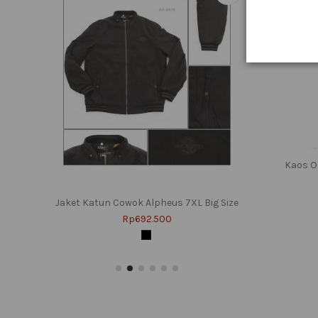
Kaos O
Produk ters
 M-3XL
Jaket Katun Cowok Alpheus 7XL Big Size
Kaos Oblong Cowok Lengan Pendek
Jaket Ka
Ce
Can M-L
Rp692.500
Rp74.500