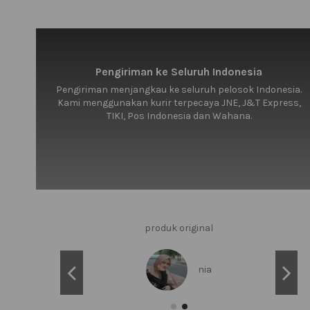
Pengiriman ke Seluruh Indonesia
Pengiriman menjangkau ke seluruh pelosok Indonesia.
Kami menggunakan kurir terpecaya JNE, J&T Express,
TIKI, Pos Indonesia dan Wahana.
nya
Bagus jaketnya.. halus..produknya sesuai harga Sip 
Harga produk sangat baik. Respon penjual sang
produk original
nia
rheitadhitra
d*****a