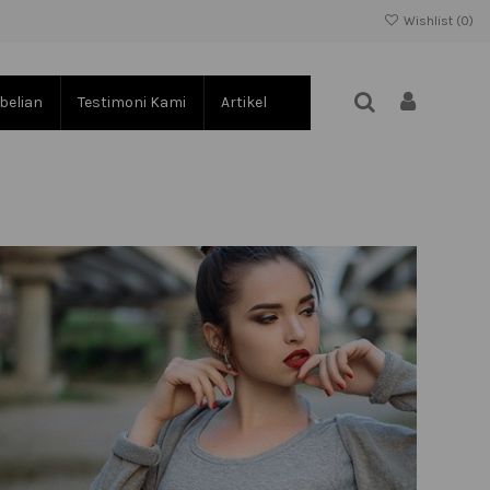
Wishlist (
0
)
belian
Testimoni Kami
Artikel