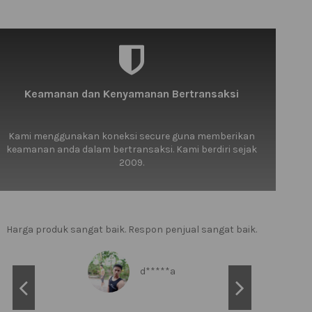
Keamanan dan Kenyamanan Bertransaksi
Kami menggunakan koneksi secure guna memberikan
keamanan anda dalam bertransaksi. Kami berdiri sejak
2009.
us jaketnya.. halus..produknya sesuai harga Sip lahh
Harga produk sangat baik. Respon penjual sangat baik.
Paket n
libur leba
mau kas
rheitadhitra
d*****a