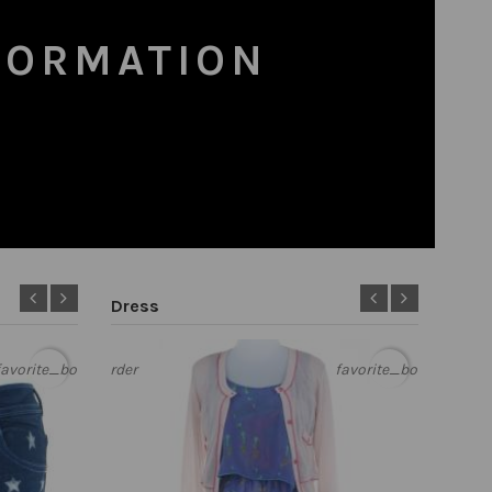
FORMATION
Dress
border
ite_border
favorite_border
favorite_border
favorite_border
favorite_border
favorite_border
favorite_border