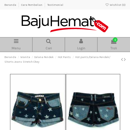
Beranda
Cara Pembelian
Testimonial
Wishlist (
0
)
0
Menu
Cari
Login
Troli
Beranda
Wanita
Celana Pendek
Hot Pants
Hot pants/Celana Pendek/
Shorts Jeans Stretch Ckey