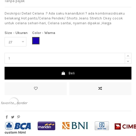
Tanpa pajak
Deskripsi Detail Celana :? Ada saku kanan&kiri ? ada kombinasidisaku
belakang Hot pants/Celana Pendek/ Shorts Jeans Stretch Ckey cocok
untuk celana sehari-hari, Celana santai, nyaman dipakai ,Harga
Size - Ukuran
Color - Warna
Dark Blue (Biru Tua)
Beli
favorite_border
custom html