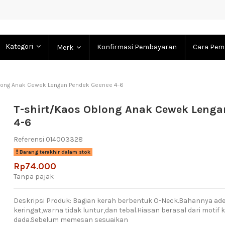
Kategori
Konfirmasi Pembayaran
Cara Pem
Merk
blong Anak Cewek Lengan Pendek Geenee 4-6
T-shirt/Kaos Oblong Anak Cewek Lenga
4-6
Referensi
014003328
Barang terakhir dalam stok
Rp74.000
Tanpa pajak
Deskripsi Produk: Bagian kerah berbentuk O-Neck.Bahannya a
keringat,warna tidak luntur,dan tebal.Hiasan berasal dari motif 
dada.Sebelum memesan sesuaikan