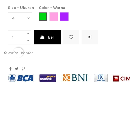
Size - Ukuran
Color - Warna
Green (Hijau)
Pink (Meah Muda)
Purple (Ungu)
Beli
favorite_border