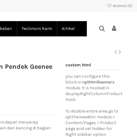
Wishlist (
0
)
belian
Testimoni Kami
Artikel
custom html
n Pendek Geenee
you can configure this
block in
iqithtmlbanners
module. It is hooked in
displayRightColumnProduct
hook.
To disable entire area go to
iqitthemeeditor module >
dem,dapat menyerap
Content/Pages > Product
kain dan kancing di bagian
page and set hidden for
Right sidebar option