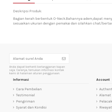
Deskripsi Produk:
Bagian kerah berbentuk O-Neck.Bahannya adem,dapat menyera
sesuaikan ukuran dengan pemakai dan silahkan chat/bertany
Anda dapat berhenti berlangganan kapan
saja. Caranya, temukan informasi kontak
kami di halaman aturan penggunaan.
Informasi
Account
Cara Pembelian
Authent
Testimonial
Alamat
Pengiriman
Pelaca
Syarat dan Kondisi
Riwayat