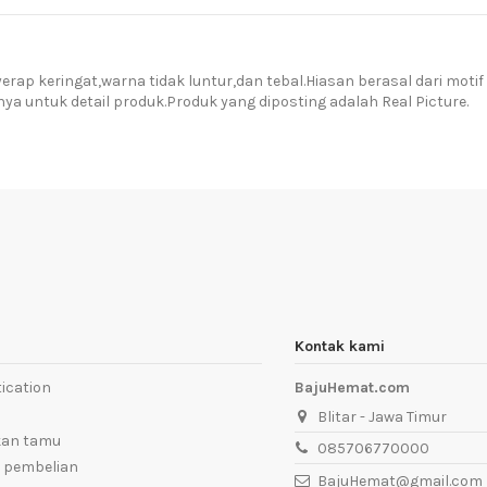
p keringat,warna tidak luntur,dan tebal.Hiasan berasal dari moti
a untuk detail produk.Produk yang diposting adalah Real Picture.
Kontak kami
ication
BajuHemat.com
Blitar - Jawa Timur
kan tamu
085706770000
 pembelian
BajuHemat@gmail.com