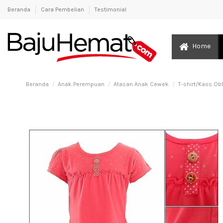
Beranda
Cara Pembelian
Testimonial
Home
Beranda
Anak Perempuan
Atasan Anak Cewek
T-shirt/Kaos O