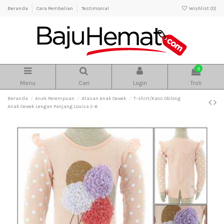
Beranda
Cara Pembelian
Testimonial
Wishlist (
0
)
0
Menu
Cari
Login
Troli
Beranda
Anak Perempuan
Atasan Anak Cewek
T-shirt/Kaos Oblong
Anak Cewek Lengan Panjang Louisa 2-6