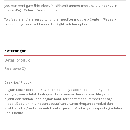
you can configure this block in
iqithtmlbanners
module. It is hooked in
displayRightColumnProduct hook.
To disable entire area go to iqitthemeeditor module > Content/Pages >
Product page and set hidden for Right sidebar option
Keterangan
Detail produk
Reviews
(0)
Deskripsi Produk:
Bagian kerah berbentuk O-Neck.Bahannya adem,dapat menyerap
keringat,warna tidak luntur,dan tebal.Hiasan berasal dari tile yang
dijahit dan sablon.Pada bagian bahu terdapat model rempel sebagai
hiasan.Sebelum memesan sesuaikan ukuran dengan pemakai dan
silahkan chat/bertanya untuk detail produk.Produk yang diposting adalah
Real Picture.