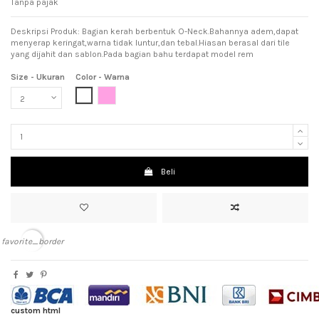
Tanpa pajak
Deskripsi Produk: Bagian kerah berbentuk O-Neck.Bahannya adem,dapat
menyerap keringat,warna tidak luntur,dan tebal.Hiasan berasal dari tile
yang dijahit dan sablon.Pada bagian bahu terdapat model rem
Size - Ukuran
Color - Warna
White (Putih)
Pink (Meah Muda)
Beli
favorite_border
custom html