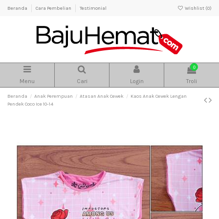
Beranda
Cara Pembelian
Testimonial
Wishlist (
0
)
0
Menu
Cari
Login
Troli
Beranda
Anak Perempuan
Atasan Anak Cewek
Kaos Anak Cewek Lengan
Pendek Coco Ice 10-14