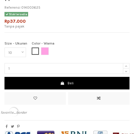
Referensi
014003625
Stok tersedia
Rp37.000
Tanpa pajak
Size - Ukuran
Color - Warna
White (Putih)
Pink (Meah Muda)
Beli
favorite_border