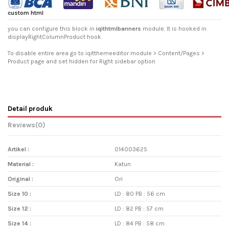
custom html
you can configure this block in
iqithtmlbanners
module. It is hooked in
displayRightColumnProduct hook.
To disable entire area go to iqitthemeeditor module > Content/Pages >
Product page and set hidden for Right sidebar option
Detail produk
Reviews
(0)
Artikel :
014003625
Material :
Katun
Original :
Ori
Size 10 :
LD : 80 PB : 56 cm
Size 12 :
LD : 82 PB : 57 cm
Size 14 :
LD : 84 PB : 58 cm