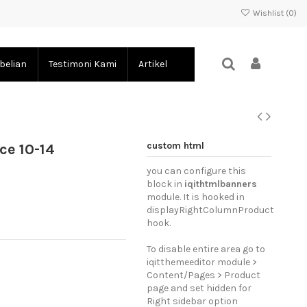
Wishlist (
0
)
belian
Testimoni Kami
Artikel
custom html
ce 10-14
you can configure this
block in
iqithtmlbanners
module. It is hooked in
displayRightColumnProduct
hook.
To disable entire area go to
iqitthemeeditor module >
Content/Pages > Product
page and set hidden for
Right sidebar option