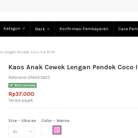
Kategori
Konfirmasi Pembayaran
Cara Pem
Merk
k Lengan Pendek Coco Ice 10-14
Kaos Anak Cewek Lengan Pendek Coco I
Referensi
014003625
Stok tersedia
Rp37.000
Tanpa pajak
Size - Ukuran
Color - Warna
White (Putih)
Pink (Meah Muda)