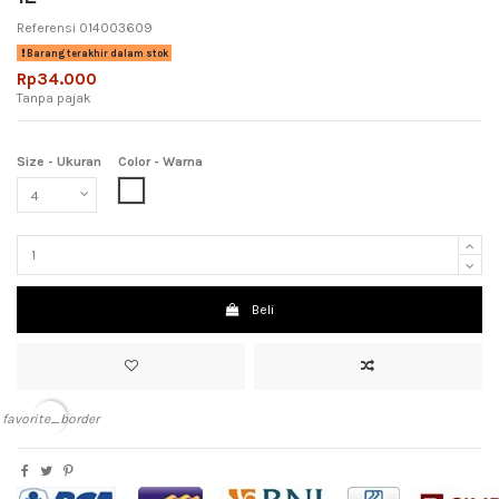
Referensi
014003609
Barang terakhir dalam stok
Rp34.000
Tanpa pajak
Size - Ukuran
Color - Warna
White (Putih)
Beli
favorite_border