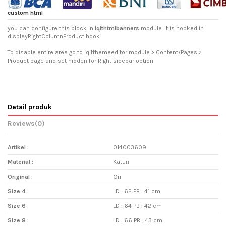
custom html
you can configure this block in
iqithtmlbanners
module. It is hooked in
displayRightColumnProduct hook.
To disable entire area go to iqitthemeeditor module > Content/Pages >
Product page and set hidden for Right sidebar option
Detail produk
Reviews
(0)
Artikel :
014003609
Material :
Katun
Original :
Ori
Size 4 :
LD : 62 PB : 41 cm
Size 6 :
LD : 64 PB : 42 cm
Size 8 :
LD : 66 PB : 43 cm