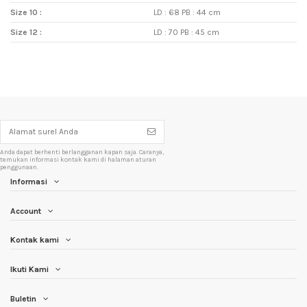
Size 10 :
LD : 68 PB : 44 cm
Size 12 :
LD : 70 PB : 45 cm
Anda dapat berhenti berlangganan kapan saja. Caranya,
temukan informasi kontak kami di halaman aturan
penggunaan.
Informasi
Account
Kontak kami
Ikuti Kami
Buletin