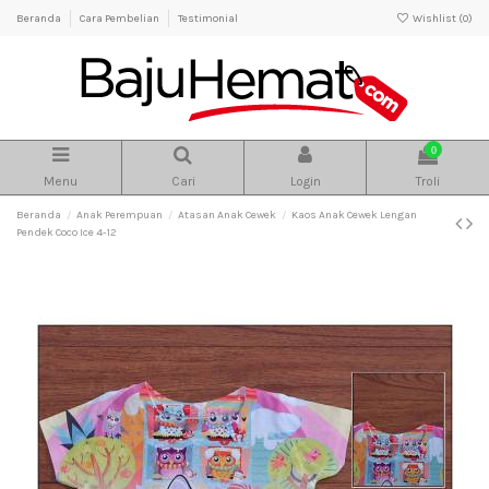
Beranda
Cara Pembelian
Testimonial
Wishlist (
0
)
0
Menu
Cari
Login
Troli
Beranda
Anak Perempuan
Atasan Anak Cewek
Kaos Anak Cewek Lengan
Pendek Coco Ice 4-12