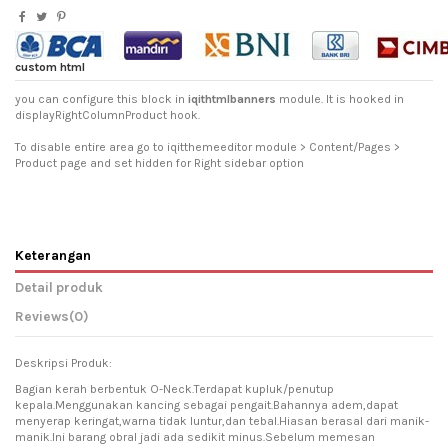
custom html
you can configure this block in
iqithtmlbanners
module. It is hooked in
displayRightColumnProduct hook.
To disable entire area go to iqitthemeeditor module > Content/Pages >
Product page and set hidden for Right sidebar option
Keterangan
Detail produk
Reviews
(0)
Deskripsi Produk:
Bagian kerah berbentuk O-Neck.Terdapat kupluk/penutup
kepala.Menggunakan kancing sebagai pengait.Bahannya adem,dapat
menyerap keringat,warna tidak luntur,dan tebal.Hiasan berasal dari manik-
manik.Ini barang obral jadi ada sedikit minus.Sebelum memesan