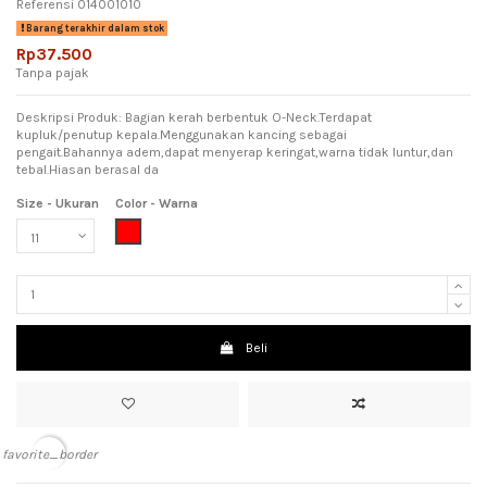
Referensi
014001010
Barang terakhir dalam stok
Rp37.500
Tanpa pajak
Deskripsi Produk: Bagian kerah berbentuk O-Neck.Terdapat
kupluk/penutup kepala.Menggunakan kancing sebagai
pengait.Bahannya adem,dapat menyerap keringat,warna tidak luntur,dan
tebal.Hiasan berasal da
Size - Ukuran
Color - Warna
Red (Merah)
Beli
favorite_border