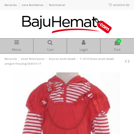
Beranda
Cara Pembelian
Testimonial
Wishlist (
0
)
0
Menu
Cari
Login
Troli
Beranda
Anak Perempuan
Atasan Anak Cewek
T-shirt/Kaos Anak Cewek
Lengan Panjang DODO 11-17