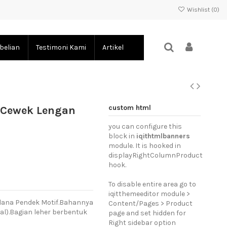
Wishlist (
0
)
belian
Testimoni Kami
Artikel
custom html
n Cewek Lengan
you can configure this
block in
iqithtmlbanners
module. It is hooked in
displayRightColumnProduct
hook.
To disable entire area go to
iqitthemeeditor module >
Celana Pendek Motif.Bahannya
Content/Pages > Product
l).Bagian leher berbentuk
page and set hidden for
Right sidebar option