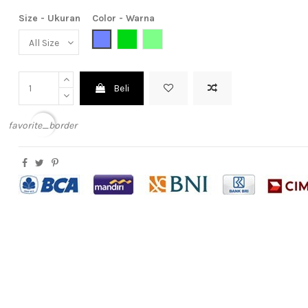
Size - Ukuran
Color - Warna
Light Blue (Biru Muda)
Green (Hijau)
Light Green (Hijau Muda)
Beli
favorite_border