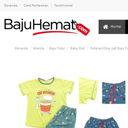
Beranda
Cara Pembelian
Testimonial
Home
Beranda
Wanita
Baju Tidur
Baby Doll
Setelan/One set Baju T