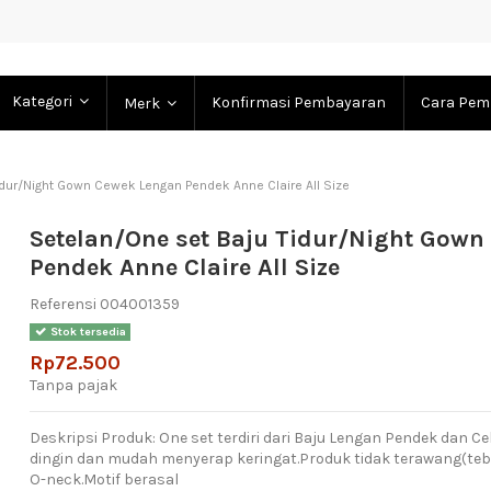
Kategori
Konfirmasi Pembayaran
Cara Pem
Merk
idur/Night Gown Cewek Lengan Pendek Anne Claire All Size
Setelan/One set Baju Tidur/Night Gow
Pendek Anne Claire All Size
Referensi
004001359
Stok tersedia
Rp72.500
Tanpa pajak
Deskripsi Produk: One set terdiri dari Baju Lengan Pendek dan 
dingin dan mudah menyerap keringat.Produk tidak terawang(teba
O-neck.Motif berasal