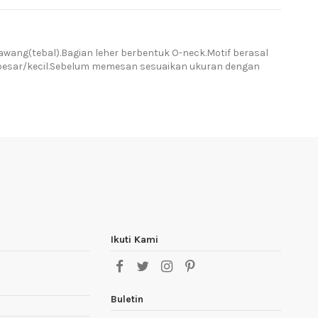
awang(tebal).Bagian leher berbentuk O-neck.Motif berasal
r besar/kecil.Sebelum memesan sesuaikan ukuran dengan
Ikuti Kami
Buletin