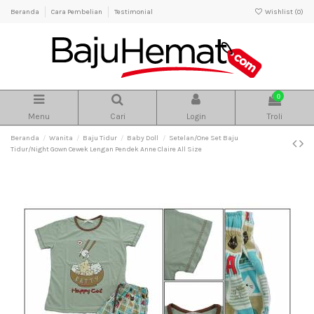
Beranda
Cara Pembelian
Testimonial
Wishlist (
0
)
0
Menu
Cari
Login
Troli
Beranda
Wanita
Baju Tidur
Baby Doll
Setelan/One Set Baju
Tidur/Night Gown Cewek Lengan Pendek Anne Claire All Size