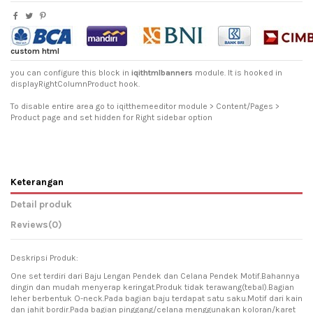
custom html
you can configure this block in
iqithtmlbanners
module. It is hooked in
displayRightColumnProduct hook.
To disable entire area go to iqitthemeeditor module > Content/Pages >
Product page and set hidden for Right sidebar option
Keterangan
Detail produk
Reviews
(0)
Deskripsi Produk:
One set terdiri dari Baju Lengan Pendek dan Celana Pendek Motif.Bahannya
dingin dan mudah menyerap keringat.Produk tidak terawang(tebal).Bagian
leher berbentuk O-neck.Pada bagian baju terdapat satu saku.Motif dari kain
dan jahit bordir.Pada bagian pinggang/celana menggunakan koloran/karet