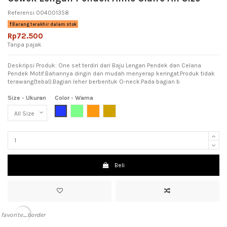
Referensi
004001358
Barang terakhir dalam stok
Rp72.500
Tanpa pajak
Deskripsi Produk: One set terdiri dari Baju Lengan Pendek dan Celana
Pendek Motif.Bahannya dingin dan mudah menyerap keringat.Produk tidak
terawang(tebal).Bagian leher berbentuk O-neck.Pada bagian b
Size - Ukuran
Color - Warna
Blue (Biru)
Light Green (Hijau Muda)
Orange (jingga)
Light Brown (Coklat Muda)
Beli
favorite_border