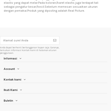
elastis yang dapat melar.Pada koloran/karet elastis juga terdapat tali
sebagai pengatur besar/kecil.Sebelum memesan sesuaikan ukuran
dengan pemakai.Produk yang diposting adalah Real Picture.
Anda dapat berhenti berlangganan kapan saja. Caranya,
temukan informasi kontak kami di halaman aturan
penggunaan.
Informasi
Account
Kontak kami
Ikuti Kami
Buletin