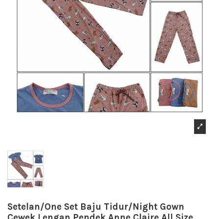
Setelan/One Set Baju Tidur/Night Gown
Cewek Lengan Pendek Anne Claire All Size