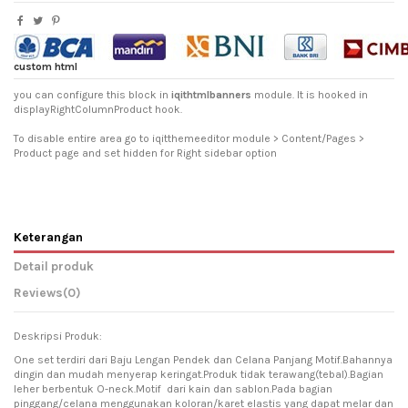
custom html
you can configure this block in
iqithtmlbanners
module. It is hooked in
displayRightColumnProduct hook.
To disable entire area go to iqitthemeeditor module > Content/Pages >
Product page and set hidden for Right sidebar option
Keterangan
Detail produk
Reviews
(0)
Deskripsi Produk:
One set terdiri dari Baju Lengan Pendek dan Celana Panjang Motif.Bahannya
dingin dan mudah menyerap keringat.Produk tidak terawang(tebal).Bagian
leher berbentuk O-neck.Motif dari kain dan sablon.Pada bagian
pinggang/celana menggunakan koloran/karet elastis yang dapat melar dan