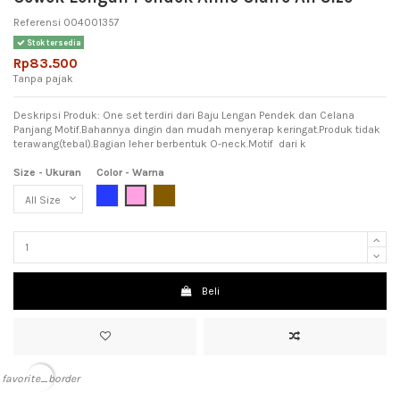
Referensi
004001357
Stok tersedia
Rp83.500
Tanpa pajak
Deskripsi Produk: One set terdiri dari Baju Lengan Pendek dan Celana
Panjang Motif.Bahannya dingin dan mudah menyerap keringat.Produk tidak
terawang(tebal).Bagian leher berbentuk O-neck.Motif dari k
Size - Ukuran
Color - Warna
Blue (Biru)
Pink (Meah Muda)
Brown (Coklat)
Beli
favorite_border