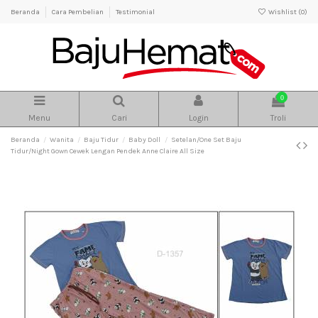
Beranda
Cara Pembelian
Testimonial
Wishlist (
0
)
0
Menu
Cari
Login
Troli
Beranda
Wanita
Baju Tidur
Baby Doll
Setelan/One Set Baju
Tidur/Night Gown Cewek Lengan Pendek Anne Claire All Size