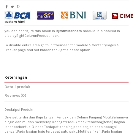
custom html
you can configure this block in
iqithtmlbanners
module. It is hooked in
displayRightColumnProduct hook.
To disable entire area go to iqitthemeeditor module > Content/Pages >
Product page and set hidden for Right sidebar option
Keterangan
Detail produk
Reviews
(0)
Deskripsi Produk:
One set terdiri dari Baju Lengan Pendek dan Celana Panjang Motif.Bahannya
dingin dan mudah menyerap keringat.Produk tidak terawang(tebal).Bagian
leher berbentuk O-neck.Terdapat kancing pada bagian dada sebagai
pengait.Pada bagian baju terdapat satu saku.Motif dari kain.Pada bagian