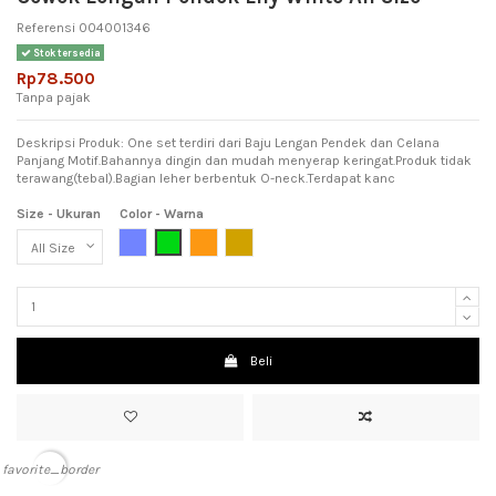
Referensi
004001346
Stok tersedia
Rp78.500
Tanpa pajak
Deskripsi Produk: One set terdiri dari Baju Lengan Pendek dan Celana
Panjang Motif.Bahannya dingin dan mudah menyerap keringat.Produk tidak
terawang(tebal).Bagian leher berbentuk O-neck.Terdapat kanc
Size - Ukuran
Color - Warna
Light Blue (Biru Muda)
Green (Hijau)
Orange (jingga)
Light Brown (Coklat Muda)
Beli
favorite_border