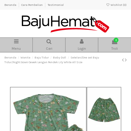
Beranda
Cara Pembelian
Testimonial
Wishlist (
0
)
0
Menu
Cari
Login
Troli
Beranda
Wanita
Baju Tidur
Baby Doll
Setelan/One set Baju
Tidur/Night Gown Cewek Lengan Pendek Lily White All Size