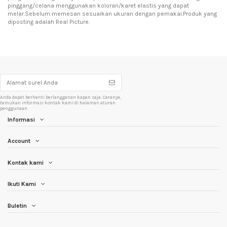
pinggang/celana menggunakan koloran/karet elastis yang dapat
melar.Sebelum memesan sesuaikan ukuran dengan pemakai.Produk yang
diposting adalah Real Picture.
Anda dapat berhenti berlangganan kapan saja. Caranya,
temukan informasi kontak kami di halaman aturan
penggunaan.
Informasi
Account
Kontak kami
Ikuti Kami
Buletin