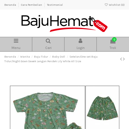
Beranda
Cara Pembelian
Testimonial
Wishlist (
0
)
0
Menu
Cari
Login
Troli
Beranda
Wanita
Baju Tidur
Baby Doll
Setelan/One set Baju
Tidur/Night Gown Cewek Lengan Pendek Lily White All Size