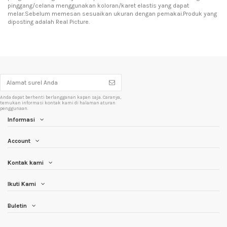
pinggang/celana menggunakan koloran/karet elastis yang dapat
melar.Sebelum memesan sesuaikan ukuran dengan pemakai.Produk yang
diposting adalah Real Picture.
Anda dapat berhenti berlangganan kapan saja. Caranya,
temukan informasi kontak kami di halaman aturan
penggunaan.
Informasi
Account
Kontak kami
Ikuti Kami
Buletin