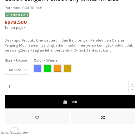
Referensi
004001346
Stok tersedia
Rp78.500
Tanpa pajak
Deskripsi Produk: One set terdiri dari Baju Lengan Pendek dan Celana
Panjang Motif.Bahannya dingin dan mudah menyerap keringat.Produk tidak
terawang(tebal).Bagian leher berbentuk O-neck.Terdapat kanc
Size - Ukuran
Color - Warna
Light Blue (Biru Muda)
Green (Hijau)
Orange (jingga)
Light Brown (Coklat Muda)
Beli
favorite_border