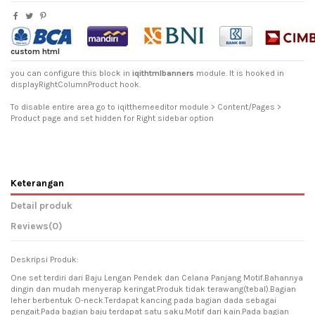
custom html
you can configure this block in
iqithtmlbanners
module. It is hooked in
displayRightColumnProduct hook.
To disable entire area go to iqitthemeeditor module > Content/Pages >
Product page and set hidden for Right sidebar option
Keterangan
Detail produk
Reviews
(0)
Deskripsi Produk:
One set terdiri dari Baju Lengan Pendek dan Celana Panjang Motif.Bahannya
dingin dan mudah menyerap keringat.Produk tidak terawang(tebal).Bagian
leher berbentuk O-neck.Terdapat kancing pada bagian dada sebagai
pengait.Pada bagian baju terdapat satu saku.Motif dari kain.Pada bagian