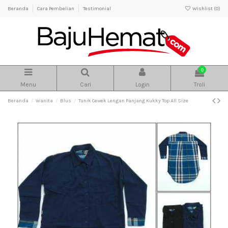
Beranda
Cara Pembelian
Testimonial
Wishlist (
0
)
0
Menu
Cari
Login
Troli
Beranda
Wanita
Blus
Tunik Cewek Lengan Panjang Kukky Top All Size