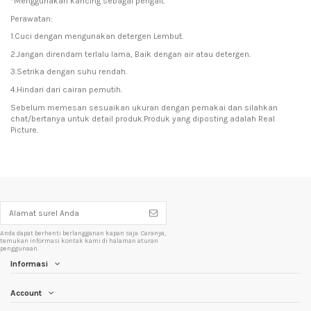
*Menggunakan kancing sebagai pengait.
Perawatan:
1.Cuci dengan mengunakan detergen Lembut.
2.Jangan direndam terlalu lama, Baik dengan air atau detergen.
3.Setrika dengan suhu rendah.
4.Hindari dari cairan pemutih.
Sebelum memesan sesuaikan ukuran dengan pemakai dan silahkan
chat/bertanya untuk detail produk.Produk yang diposting adalah Real
Picture.
Anda dapat berhenti berlangganan kapan saja. Caranya,
temukan informasi kontak kami di halaman aturan
penggunaan.
Informasi
Account