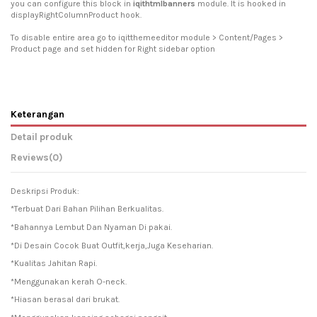
you can configure this block in
iqithtmlbanners
module. It is hooked in
displayRightColumnProduct hook.
To disable entire area go to iqitthemeeditor module > Content/Pages >
Product page and set hidden for Right sidebar option
Keterangan
Detail produk
Reviews
(0)
Deskripsi Produk:
*Terbuat Dari Bahan Pilihan Berkualitas.
*Bahannya Lembut Dan Nyaman Di pakai.
*Di Desain Cocok Buat Outfit,kerja,Juga Keseharian.
*Kualitas Jahitan Rapi.
*Menggunakan kerah O-neck.
*Hiasan berasal dari brukat.