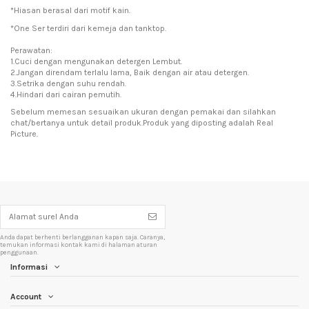
*Hiasan berasal dari motif kain.
*One Ser terdiri dari kemeja dan tanktop.
Perawatan:
1.Cuci dengan mengunakan detergen Lembut.
2.Jangan direndam terlalu lama, Baik dengan air atau detergen.
3.Setrika dengan suhu rendah.
4.Hindari dari cairan pemutih.
Sebelum memesan sesuaikan ukuran dengan pemakai dan silahkan
chat/bertanya untuk detail produk.Produk yang diposting adalah Real
Picture.
Anda dapat berhenti berlangganan kapan saja. Caranya,
temukan informasi kontak kami di halaman aturan
penggunaan.
Informasi
Account