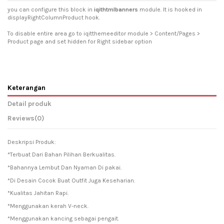
you can configure this block in
iqithtmlbanners
module. It is hooked in
displayRightColumnProduct hook.
To disable entire area go to iqitthemeeditor module > Content/Pages >
Product page and set hidden for Right sidebar option
Keterangan
Detail produk
Reviews
(0)
Deskripsi Produk:
*Terbuat Dari Bahan Pilihan Berkualitas.
*Bahannya Lembut Dan Nyaman Di pakai.
*Di Desain Cocok Buat Outfit Juga Keseharian.
*Kualitas Jahitan Rapi.
*Menggunakan kerah V-neck.
*Menggunakan kancing sebagai pengait.