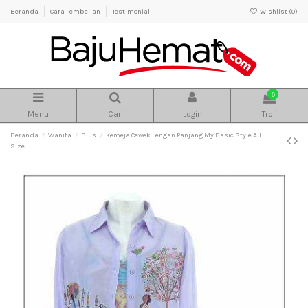
Beranda
Cara Pembelian
Testimonial
Wishlist (
0
)
0
Menu
Cari
Login
Troli
Beranda
Wanita
Blus
Kemeja Cewek Lengan Panjang My Basic Style All
Size