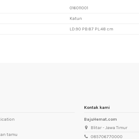
016011001
Katun
LD:90 PB:87 PL:48 cm
Kontak kami
ication
BajuHemat.com
Blitar - Jawa Timur
kan tamu
085706770000