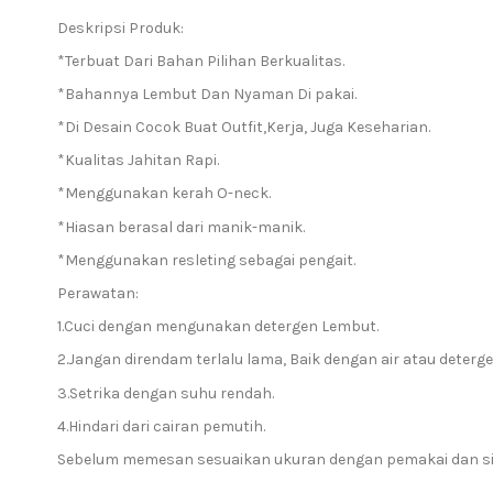
Deskripsi Produk:
*Terbuat Dari Bahan Pilihan Berkualitas.
*Bahannya Lembut Dan Nyaman Di pakai.
*Di Desain Cocok Buat Outfit,Kerja, Juga Keseharian.
*Kualitas Jahitan Rapi.
*Menggunakan kerah O-neck.
*Hiasan berasal dari manik-manik.
*Menggunakan resleting sebagai pengait.
Perawatan:
1.Cuci dengan mengunakan detergen Lembut.
2.Jangan direndam terlalu lama, Baik dengan air atau deterge
3.Setrika dengan suhu rendah.
4.Hindari dari cairan pemutih.
Sebelum memesan sesuaikan ukuran dengan pemakai dan sila