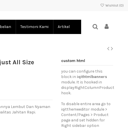
Wishlist (
0
)
belian
Testimoni Kami
Artikel
custom html
ust All Size
you can configure this
block in
iqithtmlbanners
module. It is hooked in
displayRightColumnProduct
hook.
To disable entire area go to
Bahannya Lembut Dan Nyaman
iqitthemeeditor module >
alitas Jahitan Rapi.
Content/Pages > Product
page and set hidden for
Right sidebar option