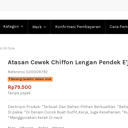
Kategori
Konfirmasi Pembayaran
Cara Pem
Merk
t All Size
Atasan Cewek Chiffon Lengan Pendek E'j
Referensi
020009792
Barang terakhir dalam stok
Rp79.500
Tanpa pajak
Deskripsi Produk: *Terbuat Dari Bahan Pilihan Berkualitas. *
Di pakai. *Di Desain Cocok Buat Outfit,Kerja, Juga Keseharian. *Ku
*Menggunakan kerah O-neck