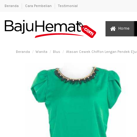
Beranda
Cara Pembelian
Testimonial
Home
Beranda
Wanita
Blus
Atasan Cewek Chiffon Lengan Pendek E'jus