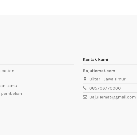
Kontak kami
ication
BajuHemat.com
Blitar - Jawa Timur
kan tamu
085706770000
 pembelian
BajuHemat@gmail.com