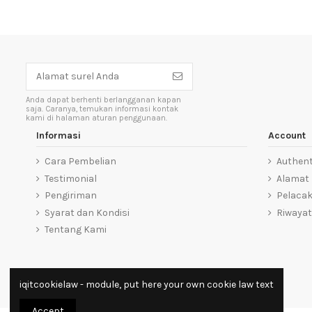
Anda dapat berhenti berlangganan kapan
saja. Caranya, temukan informasi kontak
kami di halaman aturan penggunaan.
Informasi
Account
Cara Pembelian
Authent
Testimonial
Alamat
Pengiriman
Pelaca
Syarat dan Kondisi
Riwayat
Tentang Kami
iqitcookielaw - module, put here your own cookie law text
Accept