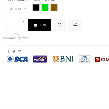
Size - Ukuran
Color - Warna
Black (Hitam)
Green (Hijau)
Brown (Coklat)
Beli
favorite_border