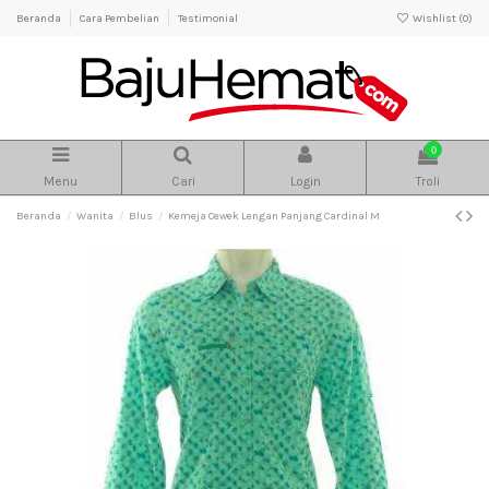
Beranda
Cara Pembelian
Testimonial
Wishlist (
0
)
0
Menu
Cari
Login
Troli
Beranda
Wanita
Blus
Kemeja Cewek Lengan Panjang Cardinal M