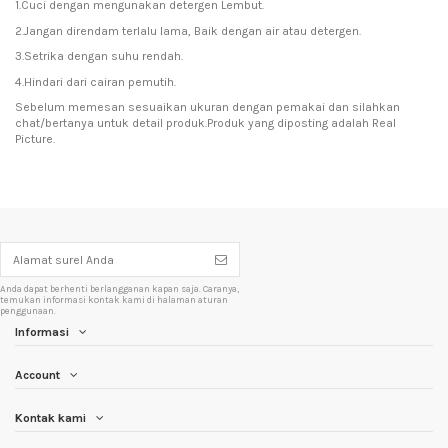
1.Cuci dengan mengunakan detergen Lembut.
2.Jangan direndam terlalu lama, Baik dengan air atau detergen.
3.Setrika dengan suhu rendah.
4.Hindari dari cairan pemutih.
Sebelum memesan sesuaikan ukuran dengan pemakai dan silahkan
chat/bertanya untuk detail produk.Produk yang diposting adalah Real
Picture.
Anda dapat berhenti berlangganan kapan saja. Caranya,
temukan informasi kontak kami di halaman aturan
penggunaan.
Informasi
Account
Kontak kami