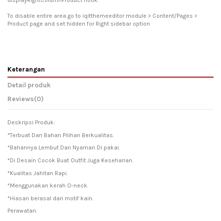
To disable entire area go to iqitthemeeditor module > Content/Pages >
Product page and set hidden for Right sidebar option
Keterangan
Detail produk
Reviews
(0)
Deskripsi Produk:
*Terbuat Dari Bahan Pilihan Berkualitas.
*Bahannya Lembut Dan Nyaman Di pakai.
*Di Desain Cocok Buat Outfit Juga Keseharian.
*Kualitas Jahitan Rapi.
*Menggunakan kerah O-neck.
*Hiasan berasal dari motif kain.
Perawatan: