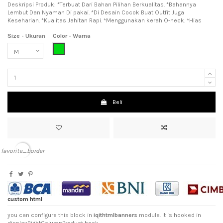
Deskripsi Produk: *Terbuat Dari Bahan Pilihan Berkualitas. *Bahannya
Lembut Dan Nyaman Di pakai. *Di Desain Cocok Buat Outfit Juga
Keseharian. *Kualitas Jahitan Rapi. *Menggunakan kerah O-neck. *Hias
Size - Ukuran
Color - Warna
Green (Hijau)
Beli
favorite_border
custom html
you can configure this block in
iqithtmlbanners
module. It is hooked in
displayRightColumnProduct hook.