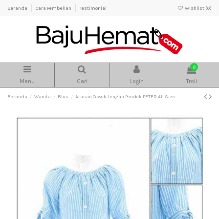
Beranda
Cara Pembelian
Testimonial
Wishlist (
0
)
0
Menu
Cari
Login
Troli
Beranda
Wanita
Blus
Atasan Cewek Lengan Pendek PETER All Size