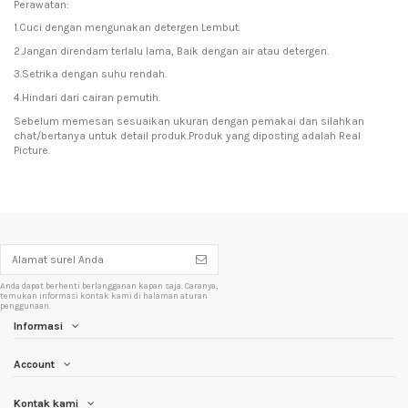
Perawatan:
1.Cuci dengan mengunakan detergen Lembut.
2.Jangan direndam terlalu lama, Baik dengan air atau detergen.
3.Setrika dengan suhu rendah.
4.Hindari dari cairan pemutih.
Sebelum memesan sesuaikan ukuran dengan pemakai dan silahkan
chat/bertanya untuk detail produk.Produk yang diposting adalah Real
Picture.
Anda dapat berhenti berlangganan kapan saja. Caranya,
temukan informasi kontak kami di halaman aturan
penggunaan.
Informasi
Account
Kontak kami