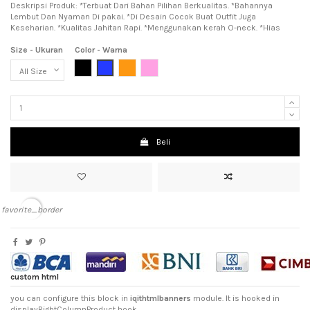
Deskripsi Produk: *Terbuat Dari Bahan Pilihan Berkualitas. *Bahannya
Lembut Dan Nyaman Di pakai. *Di Desain Cocok Buat Outfit Juga
Keseharian. *Kualitas Jahitan Rapi. *Menggunakan kerah O-neck. *Hias
Size - Ukuran
Color - Warna
Black (Hitam)
Blue (Biru)
Orange (jingga)
Pink (Meah Muda)
Beli
favorite_border
custom html
you can configure this block in
iqithtmlbanners
module. It is hooked in
displayRightColumnProduct hook.