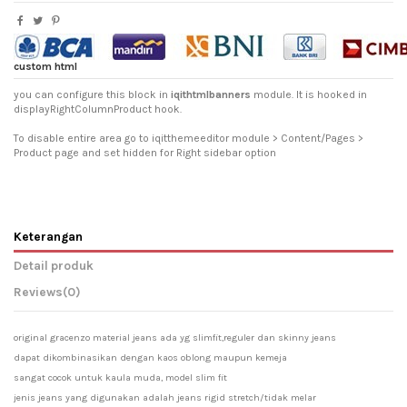
custom html
you can configure this block in
iqithtmlbanners
module. It is hooked in
displayRightColumnProduct hook.
To disable entire area go to iqitthemeeditor module > Content/Pages >
Product page and set hidden for Right sidebar option
Keterangan
Detail produk
Reviews
(0)
original gracenzo material jeans ada yg slimfit,reguler dan skinny jeans
dapat dikombinasikan dengan kaos oblong maupun kemeja
sangat cocok untuk kaula muda, model slim fit
jenis jeans yang digunakan adalah jeans rigid stretch/tidak melar