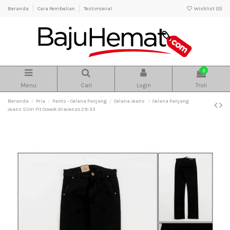
Beranda
Cara Pembelian
Testimonial
Wishlist (
0
)
0
Menu
Cari
Login
Troli
Beranda
Pria
Pants - Celana Panjang
Celana Jeans
Celana Panjang
Jeans Slim Fit Cowok Gracenzo 29-33