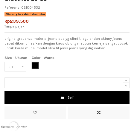
Referensi
021004532
Barang terakhir dalam stok
Rp239.500
Tanpa pajak
original gracenzo material jeans ada yg slimfit,reguler dan skinny jeans
dapat dikombinasikan dengan kaos oblong maupun kemeja sangat cocok
untuk kaula muda, model slim fit jenis jeans yang digunakan
Size - Ukuran
Color - Warna
Black (Hitam)
Beli
favorite_border