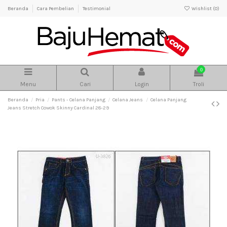
Beranda
Cara Pembelian
Testimonial
Wishlist (
0
)
0
Menu
Cari
Login
Troli
Beranda
Pria
Pants - Celana Panjang
Celana Jeans
Celana Panjang
Jeans Stretch Cowok Skinny Cardinal 28-29