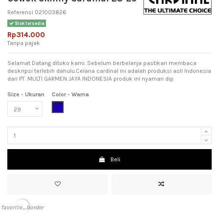
Referensi
021003826
Stok tersedia
Rp314.000
Tanpa pajak
Selamat Datang ditoko kami. Sebelum berbelanja pastikan membaca
deskripsi terlebih dahulu.Celana cardinal ini adalah produksi asli Indonesia
dari PT. MULTI GARMEN JAYA INDONESIA produk ini nyaman dip
Size - Ukuran
Color - Warna
Dark Blue (Biru Tua)
Beli
favorite_border