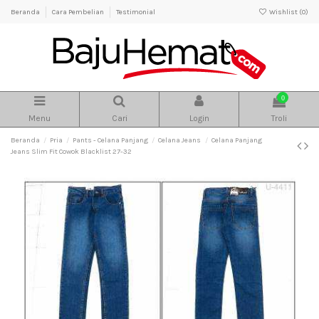
Beranda
Cara Pembelian
Testimonial
Wishlist (
0
)
0
Menu
Cari
Login
Troli
Beranda
Pria
Pants - Celana Panjang
Celana Jeans
Celana Panjang
Jeans Slim Fit Cowok Blacklist 27-32