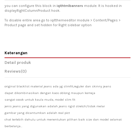
you can configure this block in
iqithtmlbanners
module. It is hooked in
displayRightColumnProduct hook.
To disable entire area go to iqitthemeeditor module > Content/Pages >
Product page and set hidden for Right sidebar option
Keterangan
Detail produk
Reviews
(0)
original blacklist material jeans ada yg slimfit,reguler dan skinny jeans
dapat dikombinasikan dengan kaos oblong maupun kemeja
sangat cocok untuk kaula muda, model slim fit
jenis jeans yang digunakan adalah jeans rigid stretch/tidak melar
gambar yang dicantumkan adalah real pict
chat terlebih dahulu untuk menentukan pilihan baik size dan model selamat 
berbelanja...