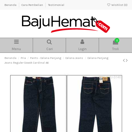
Beranda
Cara Pembelian
Testimonial
Wishlist (
0
)
0
Menu
Cari
Login
Troli
Beranda
Pria
Pants - Celana Panjang
Celana Jeans
Celana Panjang
Jeans Reguler Cowok Cardinal 46