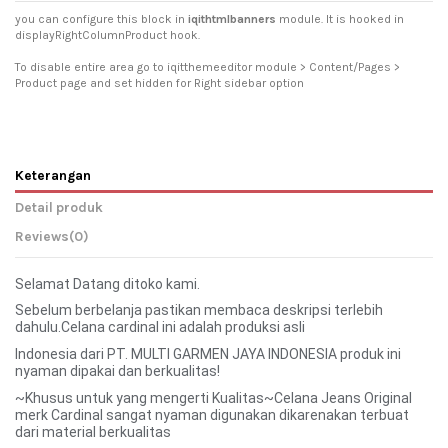
you can configure this block in
iqithtmlbanners
module. It is hooked in
displayRightColumnProduct hook.
To disable entire area go to iqitthemeeditor module > Content/Pages >
Product page and set hidden for Right sidebar option
Keterangan
Detail produk
Reviews
(0)
Selamat Datang ditoko kami.
Sebelum berbelanja pastikan membaca deskripsi terlebih
dahulu.Celana cardinal ini adalah produksi asli
Indonesia dari PT. MULTI GARMEN JAYA INDONESIA produk ini
nyaman dipakai dan berkualitas!
~Khusus untuk yang mengerti Kualitas~Celana Jeans Original
merk Cardinal sangat nyaman digunakan dikarenakan terbuat
dari material berkualitas