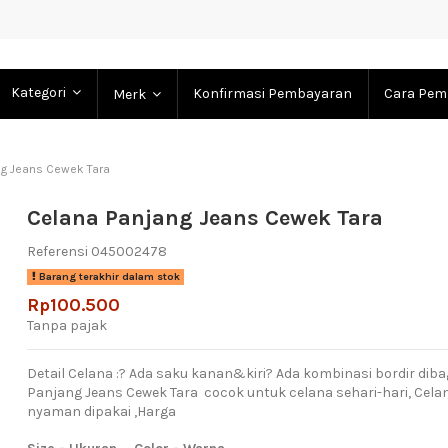
Kategori
Konfirmasi Pembayaran
Cara Pem
Merk
ng Jeans Cewek Tara
Celana Panjang Jeans Cewek Tara
Referensi
045002478
Barang terakhir dalam stok
Rp100.500
Tanpa pajak
Detail Celana :? Ada saku kanan&kiri? Ada kombinasi bordir dib
Panjang Jeans Cewek Tara cocok untuk celana sehari-hari, Celana
nyaman dipakai ,Harga