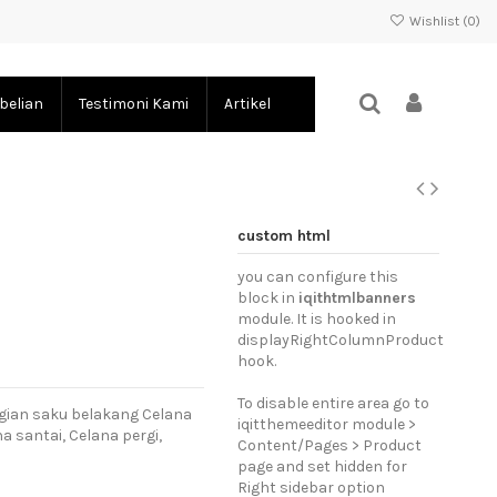
Wishlist (
0
)
belian
Testimoni Kami
Artikel
custom html
you can configure this
block in
iqithtmlbanners
module. It is hooked in
displayRightColumnProduct
hook.
To disable entire area go to
agian saku belakang Celana
iqitthemeeditor module >
 santai, Celana pergi,
Content/Pages > Product
page and set hidden for
Right sidebar option