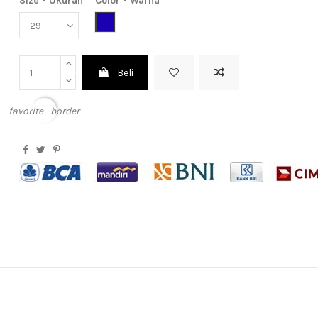
Size - Ukuran
Color - Warna
Dark Blue (Biru Tua)
Beli
favorite_border