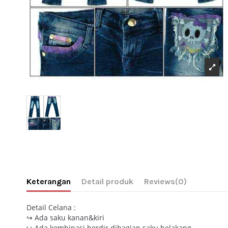
Keterangan
Detail produk
Reviews
(0)
Detail Celana :
↪ Ada saku kanan&kiri
↪ Ada kombinasi bordir dibagian saku belakang