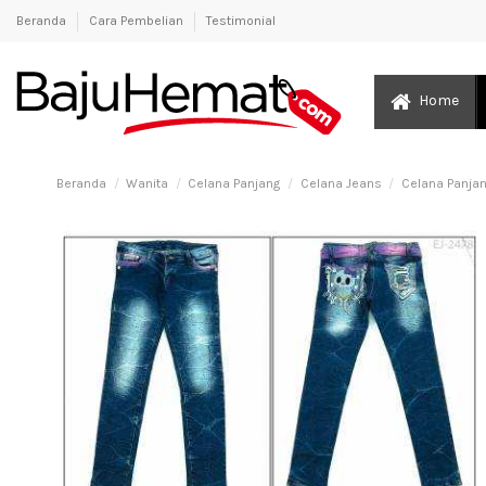
Beranda
Cara Pembelian
Testimonial
Home
Beranda
Wanita
Celana Panjang
Celana Jeans
Celana Panja