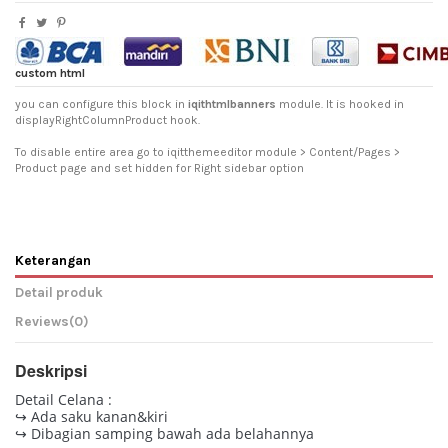
custom html
you can configure this block in
iqithtmlbanners
module. It is hooked in
displayRightColumnProduct hook.
To disable entire area go to iqitthemeeditor module > Content/Pages >
Product page and set hidden for Right sidebar option
Keterangan
Detail produk
Reviews
(0)
Deskripsi
Detail Celana :
↪ Ada saku kanan&kiri
↪ Dibagian samping bawah ada belahannya