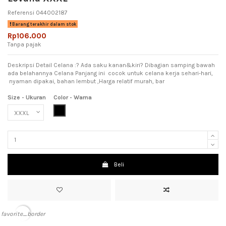
Referensi
044002187
Barang terakhir dalam stok
Rp106.000
Tanpa pajak
Deskripsi Detail Celana :? Ada saku kanan&kiri? Dibagian samping bawah
ada belahannya Celana Panjang ini cocok untuk celana kerja sehari-hari,
nyaman dipakai, bahan lembut ,Harga relatif murah, bar
Size - Ukuran
Color - Warna
Black (Hitam)
Beli
favorite_border