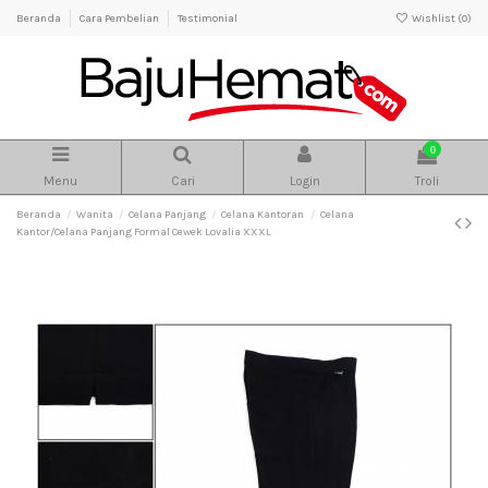
Beranda
Cara Pembelian
Testimonial
Wishlist (
0
)
0
Menu
Cari
Login
Troli
Beranda
Wanita
Celana Panjang
Celana Kantoran
Celana
Kantor/Celana Panjang Formal Cewek Lovalia XXXL