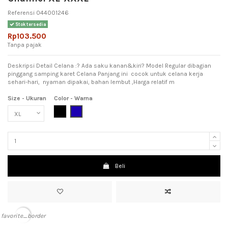
Referensi
044001246
Stok tersedia
Rp103.500
Tanpa pajak
Deskripsi Detail Celana :? Ada saku kanan&kiri? Model Regular dibagian
pinggang samping karet Celana Panjang ini cocok untuk celana kerja
sehari-hari, nyaman dipakai, bahan lembut ,Harga relatif m
Size - Ukuran
Color - Warna
Black (Hitam)
Dark Blue (Biru Tua)
Beli
favorite_border