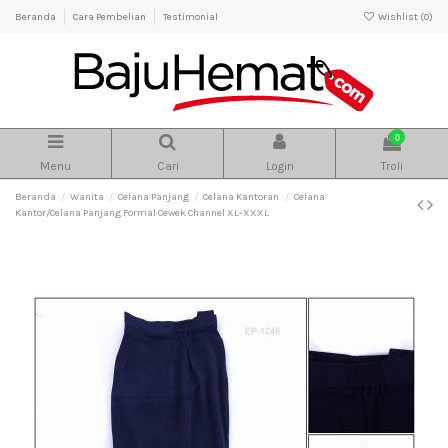
Beranda
Cara Pembelian
Testimonial
Wishlist (
0
)
0
Menu
Cari
Login
Troli
Beranda
Wanita
Celana Panjang
Celana Kantoran
Celana
Kantor/Celana Panjang Formal Cewek Channel XL-XXXL