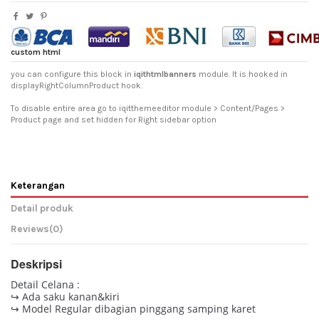
custom html
you can configure this block in
iqithtmlbanners
module. It is hooked in
displayRightColumnProduct hook.
To disable entire area go to iqitthemeeditor module > Content/Pages >
Product page and set hidden for Right sidebar option
Keterangan
Detail produk
Reviews
(0)
Deskripsi
Detail Celana :
↪ Ada saku kanan&kiri
↪ Model Regular dibagian pinggang samping karet