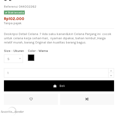
Referensi
044002262
Stok tersedia
Rp102.000
Tanpa pajak
Deskripsi Detail Celana :? Ada saku kanan&kiri Celana Panjang ini cocok
untuk celana kerja sehari-hari, nyaman dipakai, bahan lembut ,Harga
relatif murah, barang Original dan kualitas barang bagus.
Size - Ukuran
Color - Warna
Black (Hitam)
Beli
favorite_border