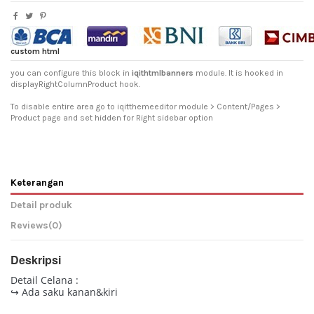
custom html
you can configure this block in
iqithtmlbanners
module. It is hooked in
displayRightColumnProduct hook.
To disable entire area go to iqitthemeeditor module > Content/Pages >
Product page and set hidden for Right sidebar option
Keterangan
Detail produk
Reviews
(0)
Deskripsi
Detail Celana :
↪ Ada saku kanan&kiri