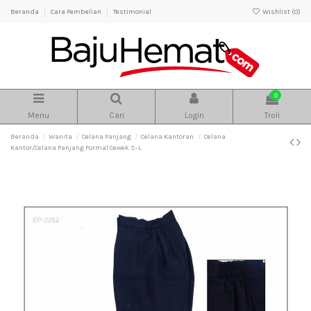
Beranda
Cara Pembelian
Testimonial
Wishlist (
0
)
0
Menu
Cari
Login
Troli
Beranda
Wanita
Celana Panjang
Celana Kantoran
Celana
Kantor/Celana Panjang Formal Cewek S-L