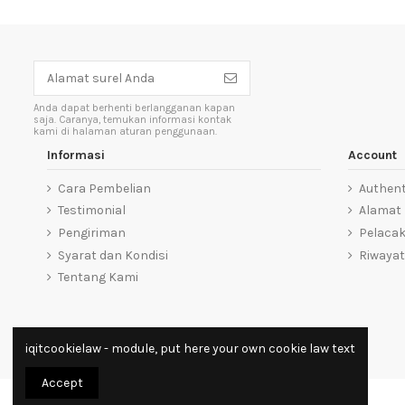
Anda dapat berhenti berlangganan kapan
saja. Caranya, temukan informasi kontak
kami di halaman aturan penggunaan.
Informasi
Account
Cara Pembelian
Authent
Testimonial
Alamat
Pengiriman
Pelaca
Syarat dan Kondisi
Riwayat
Tentang Kami
iqitcookielaw - module, put here your own cookie law text
Accept