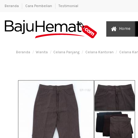
Beranda
Cara Pembelian
Testimonial
Home
Beranda
Wanita
Celana Panjang
Celana Kantoran
Celana Kan