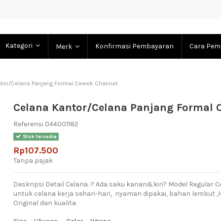
Kategori
Konfirmasi Pembayaran
Cara Pem
Merk
tor/Celana Panjang Formal Cewek Channel
Celana Kantor/Celana Panjang Formal 
Referensi
044001182
Stok tersedia
Rp107.500
Tanpa pajak
Deskripsi Detail Celana :? Ada saku kanan&kiri? Model Regular 
untuk celana kerja sehari-hari, nyaman dipakai, bahan lembut ,
Original dan kualita