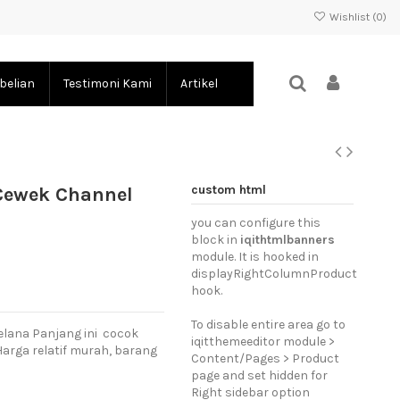
Wishlist (
0
)
belian
Testimoni Kami
Artikel
custom html
Cewek Channel
you can configure this
block in
iqithtmlbanners
module. It is hooked in
displayRightColumnProduct
hook.
To disable entire area go to
Celana Panjang ini cocok
iqitthemeeditor module >
Harga relatif murah, barang
Content/Pages > Product
page and set hidden for
Right sidebar option