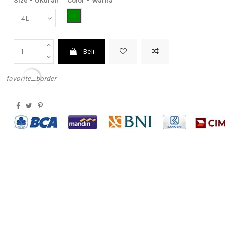
Size - Ukuran
Color - Warna
Dark Green (Hijau Tua)
Beli
favorite_border