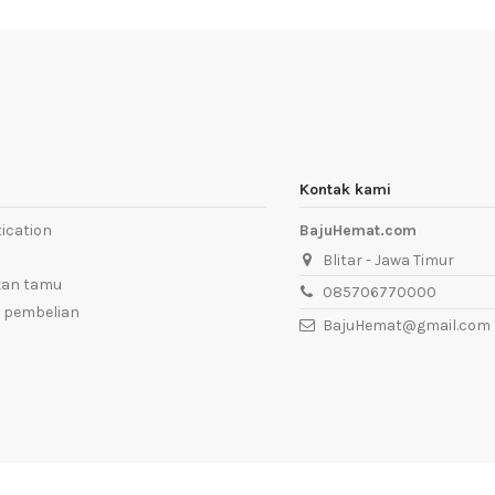
Kontak kami
ication
BajuHemat.com
Blitar - Jawa Timur
kan tamu
085706770000
 pembelian
BajuHemat@gmail.com