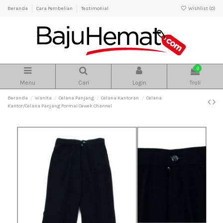
Beranda
Cara Pembelian
Testimonial
Wishlist (
0
)
0
Menu
Cari
Login
Troli
Beranda
Wanita
Celana Panjang
Celana Kantoran
Celana
Kantor/Celana Panjang Formal Cewek Channel