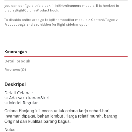
you can configure this block in
iqithtmlbanners
module. It is hooked in
displayRightColumnProduct hook.
To disable entire area go to iqitthemeeditor module > Content/Pages >
Product page and set hidden for Right sidebar option
Keterangan
Detail produk
Reviews
(0)
Deskripsi
Detail Celana :
↪ Ada saku kanan&kiri
↪ Model Regular
Celana Panjang ini cocok untuk celana kerja sehari-hari,
nyaman dipakai, bahan lembut ,
Harga relatif murah, barang
Original dan kualitas barang bagus.
Notes :