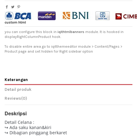
custom html
you can configure this block in
iqithtmlbanners
module. It is hooked in
displayRightColumnProduct hook.
To disable entire area go to iqitthemeeditor module > Content/Pages >
Product page and set hidden for Right sidebar option
Keterangan
Detail produk
Reviews
(0)
Deskripsi
Detail Celana :
↪ Ada saku kanan&kiri
↪ Dibagian pinggang berkaret