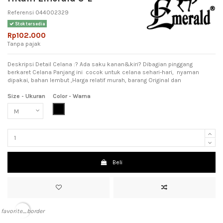
Referensi
044002329
Stok tersedia
Rp102.000
Tanpa pajak
Deskripsi Detail Celana :? Ada saku kanan&kiri? Dibagian pinggang
berkaret Celana Panjang ini cocok untuk celana sehari-hari, nyaman
dipakai, bahan lembut ,Harga relatif murah, barang Original dan
Size - Ukuran
Color - Warna
Black (Hitam)
Beli
favorite_border