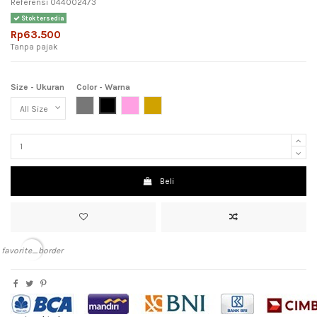
Referensi
044002473
Stok tersedia
Rp63.500
Tanpa pajak
Size - Ukuran
Color - Warna
Grey (Abu-Abu)
Black (Hitam)
Pink (Meah Muda)
Light Brown (Coklat Muda)
Beli
favorite_border