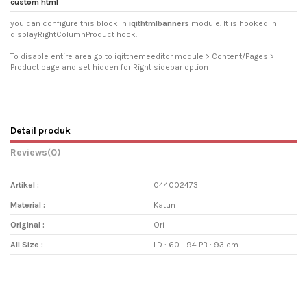
custom html
you can configure this block in
iqithtmlbanners
module. It is hooked in
displayRightColumnProduct hook.
To disable entire area go to iqitthemeeditor module > Content/Pages >
Product page and set hidden for Right sidebar option
Detail produk
Reviews
(0)
Artikel :
044002473
Material :
Katun
Original :
Ori
All Size :
LD : 60 - 94 PB : 93 cm