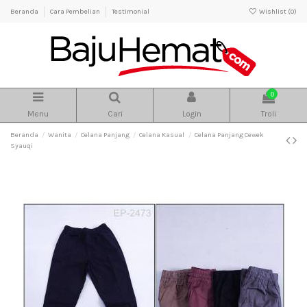
Beranda
Cara Pembelian
Testimonial
Wishlist (
0
)
0
Menu
Cari
Login
Troli
Beranda
Wanita
Celana Panjang
Celana Kasual
Celana Panjang Cewek
Syauqi