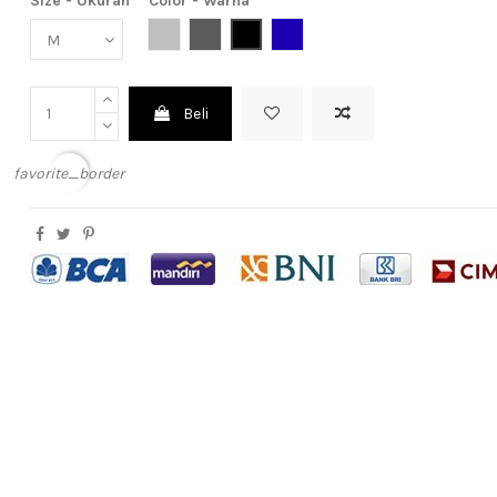
Size - Ukuran
Color - Warna
Light Grey (Abu Muda)
Dark Grey (Abu Tua)
Black (Hitam)
Dark Blue (Biru Tua)
Beli
favorite_border