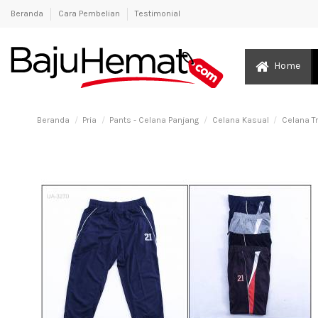
Beranda
Cara Pembelian
Testimonial
Home
Beranda
Pria
Pants - Celana Panjang
Celana Kasual
Celana T