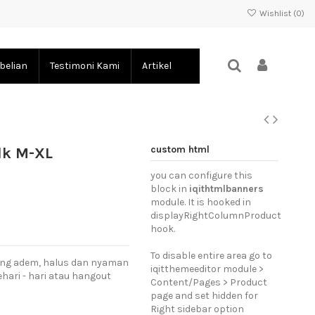
Wishlist (
0
)
belian
Testimoni Kami
Artikel
custom html
lk M-XL
you can configure this
block in
iqithtmlbanners
module. It is hooked in
displayRightColumnProduct
hook.
To disable entire area go to
yang adem, halus dan nyaman
iqitthemeeditor module >
hari - hari atau hangout
Content/Pages > Product
page and set hidden for
Right sidebar option