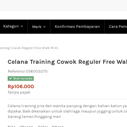
Kategori
Konfirmasi Pembayaran
Cara Pem
Merk
raining Cowok Reguler Free Walk M-XL
Celana Training Cowok Reguler Free Wa
Referensi
056003270
Stok tersedia
Rp106.000
Tanpa pajak
Celana training pria dan wanita panjang dengan bahan katun 
dipakai. Baik dikenakan untuk olahraga maupun jogging untuk se
bareng temen.Pinggang men