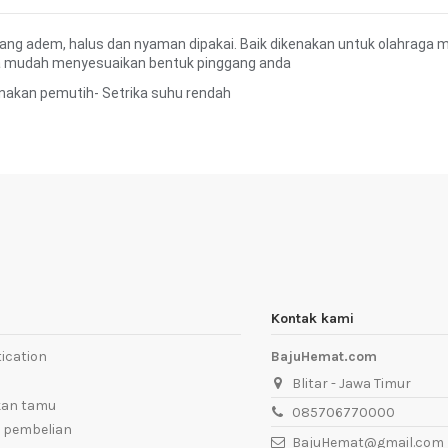
yang adem, halus dan nyaman dipakai. Baik dikenakan untuk olahraga m
a mudah menyesuaikan bentuk pinggang anda
nakan pemutih- Setrika suhu rendah
Kontak kami
ication
BajuHemat.com
Blitar - Jawa Timur
kan tamu
085706770000
 pembelian
BajuHemat@gmail.com