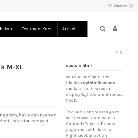
Wishlist (
0
)
belian
Testimoni Kami
Artikel
custom html
lk M-XL
you can configure this
block in
iqithtmlbanners
module. It is hooked in
displayRightColumnProduct
hook.
To disable entire area go to
yang adem, halus dan nyaman
iqitthemeeditor module >
hari - hari atau hangout
Content/Pages > Product
page and set hidden for
Right sidebar option