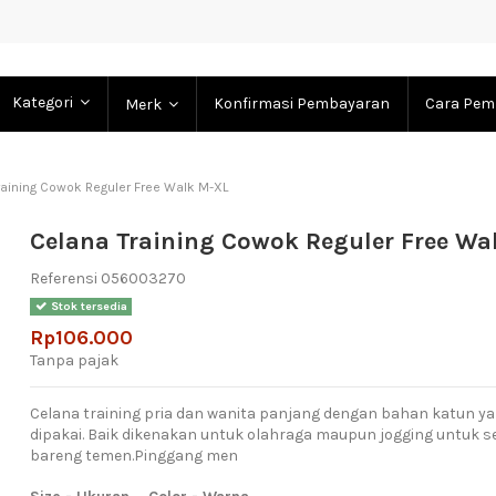
Kategori
Konfirmasi Pembayaran
Cara Pem
Merk
raining Cowok Reguler Free Walk M-XL
Celana Training Cowok Reguler Free Wa
Referensi
056003270
Stok tersedia
Rp106.000
Tanpa pajak
Celana training pria dan wanita panjang dengan bahan katun 
dipakai. Baik dikenakan untuk olahraga maupun jogging untuk se
bareng temen.Pinggang men