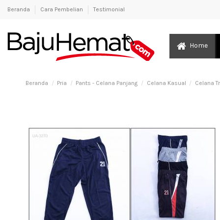
Beranda
Cara Pembelian
Testimonial
Home
Beranda
Pria
Pants - Celana Panjang
Celana Kasual
Celana T