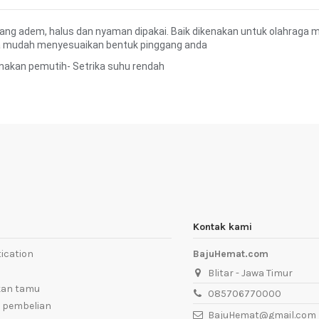
yang adem, halus dan nyaman dipakai. Baik dikenakan untuk olahraga m
a mudah menyesuaikan bentuk pinggang anda
nakan pemutih- Setrika suhu rendah
Kontak kami
ication
BajuHemat.com
Blitar - Jawa Timur
kan tamu
085706770000
 pembelian
BajuHemat@gmail.com