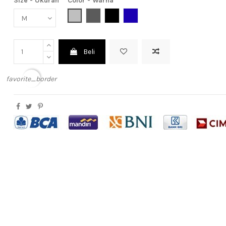
Size - Ukuran
Color - Warna
Light Grey (Abu Muda)
Dark Grey (Abu Tua)
Black (Hitam)
Dark Blue (Biru Tua)
Beli
favorite_border