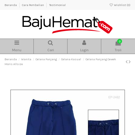
Beranda
Cara Pembelian
Testimonial
Wishlist (
0
)
0
Menu
Cari
Login
Troli
Beranda
Wanita
Celana Panjang
Celana Kasual
Celana Panjang Cewek
Moris Allsize