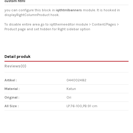
custom html
you can configure this block in
iqithtmlbanners
module. It is hooked in
displayRightColumnProduct hook.
To disable entire area go to iqitthemeeditor module > Content/Pages >
Product page and set hidden for Right sidebar option
Detail produk
Reviews
(0)
Artikel :
044002482
Material :
Katun
Original :
Ori
All Size :
LP:76-100,PB:91 cm