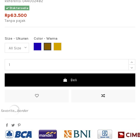
Referensi
044002482
Stok tersedia
Rp63.500
Tanpa pajak
Size - Ukuran
Color - Warna
Dark Blue (Biru Tua)
Brown (Coklat)
Light Brown (Coklat Muda)
Beli
favorite_border