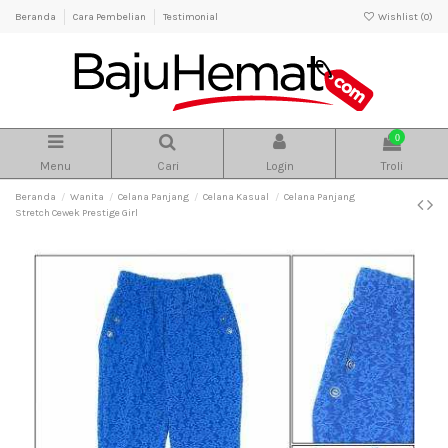
Beranda
Cara Pembelian
Testimonial
Wishlist (
0
)
0
Menu
Cari
Login
Troli
Beranda
Wanita
Celana Panjang
Celana Kasual
Celana Panjang
Stretch Cewek Prestige Girl