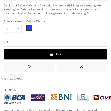
Deskripsi Detail Celana :? Ada saku kanan&kiri? Dibagian samping ada
kancingnya Celana Panjang ini cocok untuk celana kerja sehari-hari,
nyaman dipakai, bahan lembut ,Harga relatif murah, barang O
Size - Ukuran
Color - Warna
Blue (Biru)
Beli
favorite_border
custom html
you can configure this block in
iqithtmlbanners
module. It is hooked in