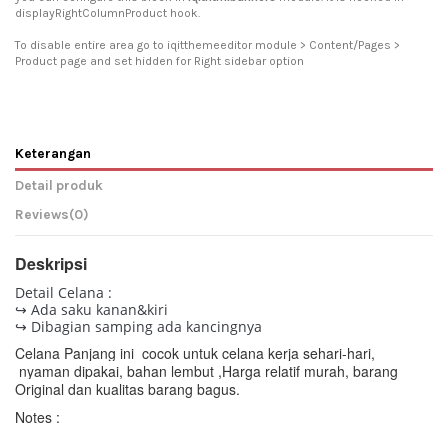
displayRightColumnProduct hook.
To disable entire area go to iqitthemeeditor module > Content/Pages >
Product page and set hidden for Right sidebar option
Keterangan
Detail produk
Reviews
(0)
Deskripsi
Detail Celana :
↪ Ada saku kanan&kiri
↪ Dibagian samping ada kancingnya
Celana Panjang ini cocok untuk celana kerja sehari-hari,
nyaman dipakai, bahan lembut ,
Harga relatif murah, barang
Original dan kualitas barang bagus.
Notes :