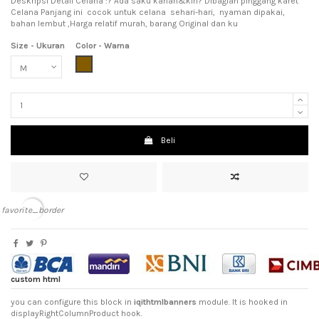
Deskripsi Detail Celana :? Ada saku kanan&kiri? Dibagian pinggang karet
Celana Panjang ini cocok untuk celana sehari-hari, nyaman dipakai,
bahan lembut ,Harga relatif murah, barang Original dan ku
Size - Ukuran
Color - Warna
Brown (Coklat)
Beli
favorite_border
custom html
you can configure this block in
iqithtmlbanners
module. It is hooked in
displayRightColumnProduct hook.