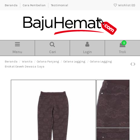
Beranda
Cara Pembelian
Testimonial
Wishlist (
0
)
0
Menu
Cari
Login
Troli
Beranda
Wanita
Celana Panjang
Celana Legging
Celana Legging
Brokat Cewek Dewasa Saya