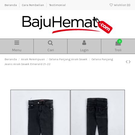
Beranda
Cara Pembelian
Testimonial
Wishlist (
0
)
0
Menu
Cari
Login
Troli
Beranda
Anak Perempuan
Celana Panjang Anak Cewek
Celana Panjang
Jeans Anak Cewek Emerald 21-22