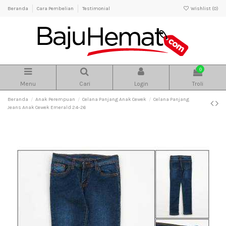
Beranda
Cara Pembelian
Testimonial
Wishlist (
0
)
0
Menu
Cari
Login
Troli
Beranda
Anak Perempuan
Celana Panjang Anak Cewek
Celana Panjang
Jeans Anak Cewek Emerald 24-26