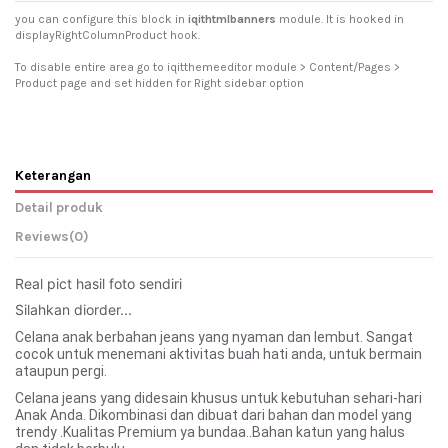
you can configure this block in
iqithtmlbanners
module. It is hooked in
displayRightColumnProduct hook.
To disable entire area go to iqitthemeeditor module > Content/Pages >
Product page and set hidden for Right sidebar option
Keterangan
Detail produk
Reviews
(0)
Real pict hasil foto sendiri 
Silahkan diorder... 
Celana anak berbahan jeans yang nyaman dan lembut. Sangat
cocok untuk menemani aktivitas buah hati anda, untuk bermain
ataupun pergi.
Celana jeans yang didesain khusus untuk kebutuhan sehari-hari
Anak Anda. Dikombinasi dan dibuat dari bahan dan model yang
trendy .Kualitas Premium ya bundaa..Bahan katun yang halus