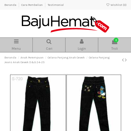
Beranda
Cara Pembelian
Testimonial
Wishlist (
0
)
0
Menu
Cari
Login
Troli
Beranda
Anak Perempuan
Celana Panjang Anak Cewek
Celana Panjang
Jeans Anak Cewek D&G 24-25