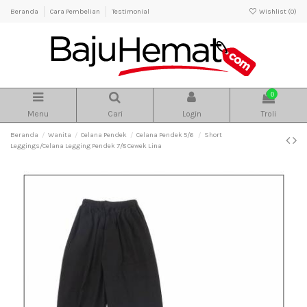
Beranda
Cara Pembelian
Testimonial
Wishlist (
0
)
0
Menu
Cari
Login
Troli
Beranda
Wanita
Celana Pendek
Celana Pendek 5/6
Short
Leggings/Celana Legging Pendek 7/8 Cewek Lina