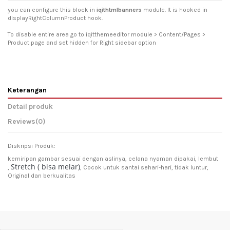
you can configure this block in
iqithtmlbanners
module. It is hooked in
displayRightColumnProduct hook.
To disable entire area go to iqitthemeeditor module > Content/Pages >
Product page and set hidden for Right sidebar option
Keterangan
Detail produk
Reviews
(0)
Diskripsi Produk:
kemiripan gambar sesuai dengan aslinya, celana nyaman dipakai, lembut
Stretch ( bisa melar)
,
, Cocok untuk santai sehari-hari, tidak luntur,
Original dan berkualitas