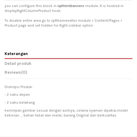
you can configure this block in
iqithtmlbanners
module. It is hooked in
displayRightColumnProduct hook.
To disable entire area go to iqitthemeeditor module > Content/Pages >
Product page and set hidden for Right sidebar option
Keterangan
Detail produk
Reviews
(0)
Diskripsi Produk:
- 2 saku depan
- 2 saku belakang
kemiripan gambar sesuai dengan aslinya, celana nyaman dipakai,model
kekinian. , bahan tebal dan melar, barang Original dan berkualitas