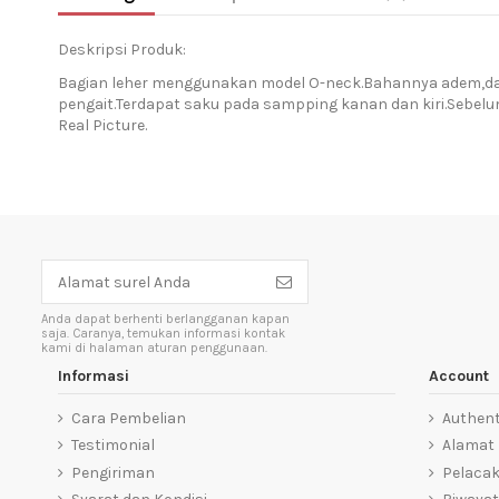
Deskripsi Produk:
Bagian leher menggunakan model O-neck.Bahannya adem,dapa
pengait.Terdapat saku pada sampping kanan dan kiri.Sebel
Real Picture.
Anda dapat berhenti berlangganan kapan
saja. Caranya, temukan informasi kontak
kami di halaman aturan penggunaan.
Informasi
Account
Cara Pembelian
Authent
Testimonial
Alamat
Pengiriman
Pelaca