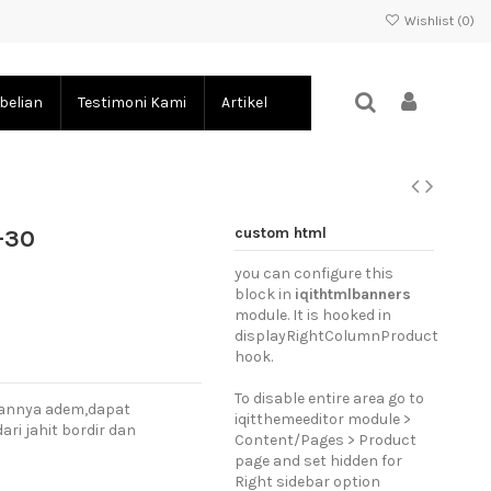
Wishlist (
0
)
belian
Testimoni Kami
Artikel
custom html
-30
you can configure this
block in
iqithtmlbanners
module. It is hooked in
displayRightColumnProduct
hook.
To disable entire area go to
hannya adem,dapat
iqitthemeeditor module >
ri jahit bordir dan
Content/Pages > Product
page and set hidden for
Right sidebar option