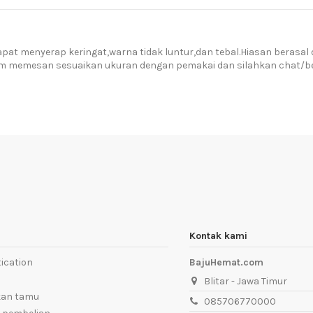
t menyerap keringat,warna tidak luntur,dan tebal.Hiasan berasal 
um memesan sesuaikan ukuran dengan pemakai dan silahkan chat/ber
Kontak kami
ication
BajuHemat.com
Blitar - Jawa Timur
kan tamu
085706770000