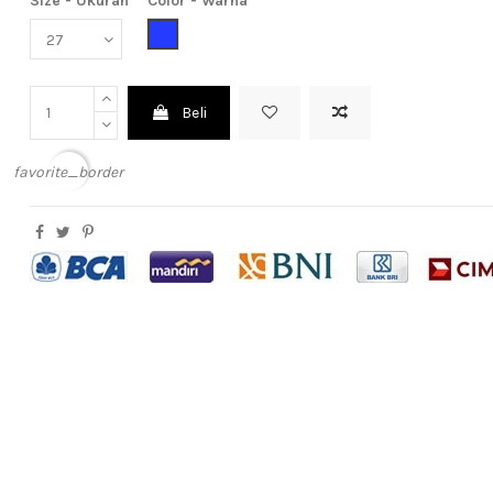
Size - Ukuran
Color - Warna
Blue (Biru)
Beli
favorite_border