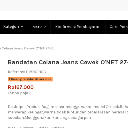
Kategori
Konfirmasi Pembayaran
Cara Pem
Merk
 Celana Jeans Cewek O'NET 27-30
Bandatan Celana Jeans Cewek O'NET 27
Referensi
018002103
Barang terakhir dalam stok
Rp167.000
Tanpa pajak
Deskripsi Produk: Bagian leher menggunakan model O-neck.Ba
menyerap keringat,warna tidak luntur,dan tebal.Hiasan berasal da
sobekan.Menggunakan kancing sebagai pen