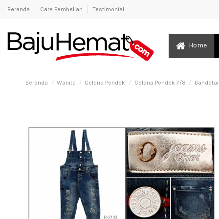
Beranda
Cara Pembelian
Testimonial
Home
Beranda
Wanita
Celana Pendek
Celana Pendek 7/8
Bandatan