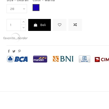
Size - Ukuran
Color - Warna
Dark Blue (Biru Tua)
Beli
favorite_border