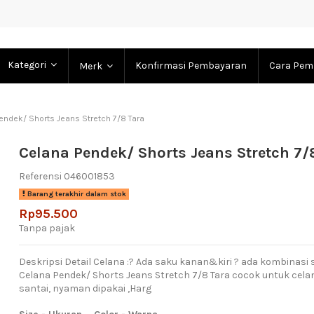
Kategori
Konfirmasi Pembayaran
Cara Pem
Merk
endek/ Shorts Jeans Stretch 7/8 Tara
Celana Pendek/ Shorts Jeans Stretch 7/
Referensi
046001853
Barang terakhir dalam stok
Rp95.500
Tanpa pajak
Deskripsi Detail Celana :? Ada saku kanan&kiri ? ada kombinasi
Celana Pendek/ Shorts Jeans Stretch 7/8 Tara cocok untuk celan
santai, nyaman dipakai ,Harg