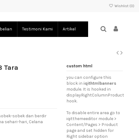
Wishlist (
0
)
belian
Testimoni Kami
Artikel
custom html
8 Tara
you can configure this
block in
iqithtmlbanners
module. It is hooked in
displayRightColumnProduct
hook.
To disable entire area go to
 sobek-sobek dan berdir
iqitthemeeditor module >
a sehari-hari, Celana
Content/Pages > Product
page and set hidden for
Right sidebar option