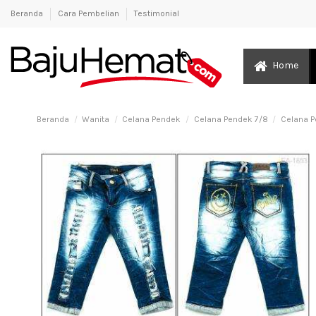
Beranda
Cara Pembelian
Testimonial
Home
Beranda
Wanita
Celana Pendek
Celana Pendek 7/8
Celana P