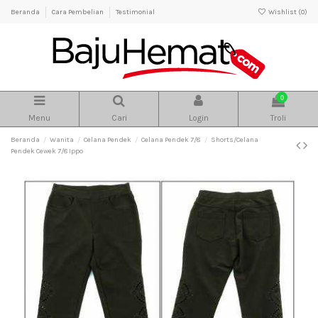
Beranda
Cara Pembelian
Testimonial
Wishlist (
0
)
0
Menu
Cari
Login
Troli
Beranda
Wanita
Celana Pendek
Celana Pendek 7/8
Shorts/Celana
Pendek Cewek 7/8 Ippo