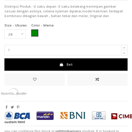
Diskripsi Produk: -2 saku depan -2 saku belakang kemiripan gambar
sesuai dengan aslinya, celana nyaman dipakai,model kekinian. terdapat
kombinasi dibagian bawah , bahan tebal dan melar, Original dan
Size - Ukuran
Color - Warna
Dark Green (Hijau Tua)
Beli
favorite_border
custom html
you can configure this block in
iqithtmlbanners
module. It is hooked in