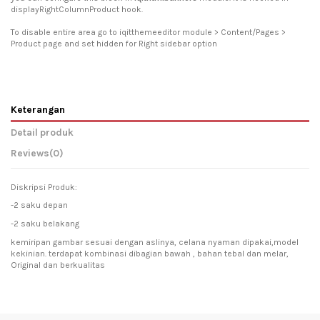
displayRightColumnProduct hook.
To disable entire area go to iqitthemeeditor module > Content/Pages >
Product page and set hidden for Right sidebar option
Keterangan
Detail produk
Reviews
(0)
Diskripsi Produk:
-2 saku depan
-2 saku belakang
kemiripan gambar sesuai dengan aslinya, celana nyaman dipakai,model
kekinian. terdapat kombinasi dibagian bawah , bahan tebal dan melar,
Original dan berkualitas