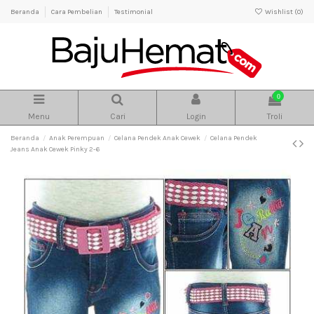
Beranda
Cara Pembelian
Testimonial
Wishlist (
0
)
0
Menu
Cari
Login
Troli
Beranda
Anak Perempuan
Celana Pendek Anak Cewek
Celana Pendek
Jeans Anak Cewek Pinky 2-6