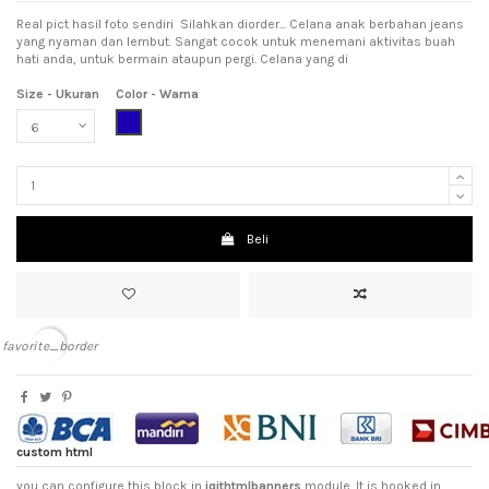
Real pict hasil foto sendiri Silahkan diorder... Celana anak berbahan jeans
yang nyaman dan lembut. Sangat cocok untuk menemani aktivitas buah
hati anda, untuk bermain ataupun pergi. Celana yang di
Size - Ukuran
Color - Warna
Dark Blue (Biru Tua)
Beli
favorite_border
custom html
you can configure this block in
iqithtmlbanners
module. It is hooked in