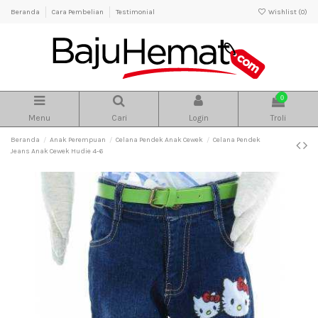
Beranda
Cara Pembelian
Testimonial
Wishlist (
0
)
0
Menu
Cari
Login
Troli
Beranda
Anak Perempuan
Celana Pendek Anak Cewek
Celana Pendek
Jeans Anak Cewek Hudie 4-6