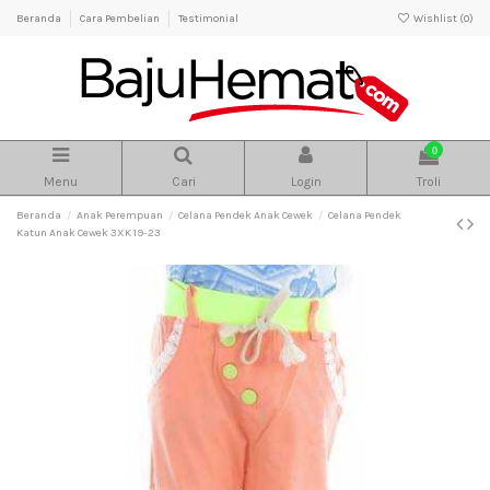
Beranda
Cara Pembelian
Testimonial
Wishlist (
0
)
0
Menu
Cari
Login
Troli
Beranda
Anak Perempuan
Celana Pendek Anak Cewek
Celana Pendek
Katun Anak Cewek 3XK 19-23