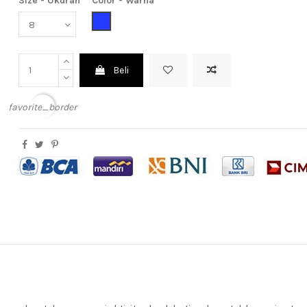
Size - Ukuran
Color - Warna
Blue (Biru)
Beli
favorite_border