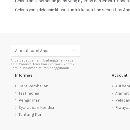
Celana anak berbahan jeans yang nyaman dan lembut. Sangat 
Celana yang didesain khusus untuk kebutuhan sehari-hari Ana
Anda dapat berhenti berlangganan kapan
saja. Caranya, temukan informasi kontak
kami di halaman aturan penggunaan.
Informasi
Account
Cara Pembelian
Authent
Testimonial
Alamat
Pengiriman
Pelaca
Syarat dan Kondisi
Riwayat
Tentang Kami