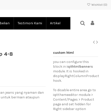
Wishlist (
0
)
belian
Testimoni Kami
Artikel
custom html
p 4-8
you can configure this
block in
iqithtmlbanners
module. It is hooked in
displayRightColumnProduct
hook.
To disable entire area go to
bahan jeans yang nyaman dan
iqitthemeeditor module >
, untuk bermain ataupun
Content/Pages > Product
page and set hidden for
Right sidebar option